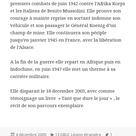
premiers combats de juin 1942 contre l’Afrika Korps
et les Italiens de Benito Mussolini. Elle prouve son
courage à mainte reprise en sortant indemne son
véhicule et son passager le Général Koenig d’un
champ de mine. Elle continuera son périple
jusqu’en janvier 1945 en France, avec la libération
de l’Alsace.
A la fin de la guerre elle repart en Afrique puis en
Indochine, en juin 1947 elle met un therme à sa
carrière militaire.
Elle disparait le 18 decembre 2003, avec comme
témoignage un livre » Tant que dure le jour « , le
récit de son parcours exemplaire.
Publié
Catégories
Mots-
4 décembre 2009
13 DBLE
,
Légion étrangère
1