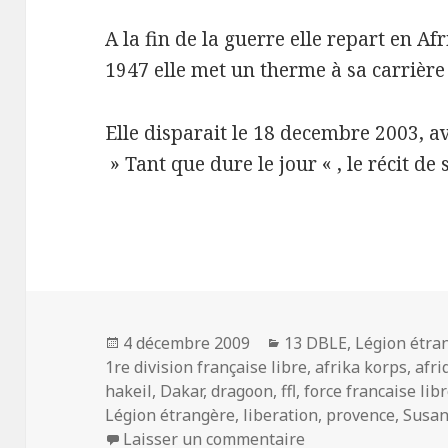
A la fin de la guerre elle repart en Af
1947 elle met un therme à sa carrière 
Elle disparait le 18 decembre 2003, 
» Tant que dure le jour « , le récit d
Publié
Catégories
4 décembre 2009
13 DBLE
,
Légion étra
le
1re division française libre
,
afrika korps
,
afri
hakeil
,
Dakar
,
dragoon
,
ffl
,
force francaise lib
Légion étrangère
,
liberation
,
provence
,
Susan
sur Susan Travers 
Laisser un commentaire