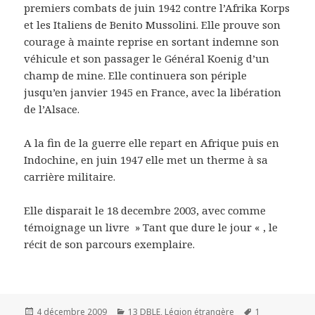
premiers combats de juin 1942 contre l’Afrika Korps
et les Italiens de Benito Mussolini. Elle prouve son
courage à mainte reprise en sortant indemne son
véhicule et son passager le Général Koenig d’un
champ de mine. Elle continuera son périple
jusqu’en janvier 1945 en France, avec la libération
de l’Alsace.
A la fin de la guerre elle repart en Afrique puis en
Indochine, en juin 1947 elle met un therme à sa
carrière militaire.
Elle disparait le 18 decembre 2003, avec comme
témoignage un livre » Tant que dure le jour « , le
récit de son parcours exemplaire.
Publié
Catégories
Mots-
4 décembre 2009
13 DBLE
,
Légion étrangère
1