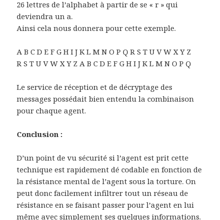
26 lettres de l’alphabet à partir de se « r » qui
deviendra un a.
Ainsi cela nous donnera pour cette exemple.
A B C D E F G H I J K L M N O P Q R S T U V W X Y Z
R S T U V W X Y Z A B C D E F G H I J K L M N O P Q
Le service de réception et de décryptage des
messages possédait bien entendu la combinaison
pour chaque agent.
Conclusion :
D’un point de vu sécurité si l’agent est prit cette
technique est rapidement dé codable en fonction de
la résistance mental de l’agent sous la torture. On
peut donc facilement infiltrer tout un réseau de
résistance en se faisant passer pour l’agent en lui
même avec simplement ses quelques informations.