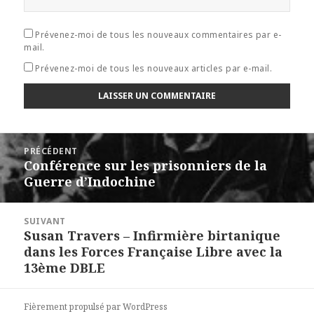
Prévenez-moi de tous les nouveaux commentaires par e-
mail.
Prévenez-moi de tous les nouveaux articles par e-mail.
Navigation
PRÉCÉDENT
de
Conférence sur les prisonniers de la
Article
l’article
Guerre d’Indochine
précédent :
SUIVANT
Susan Travers – Infirmière birtanique
Article
dans les Forces Française Libre avec la
suivant :
13ème DBLE
Fièrement propulsé par WordPress