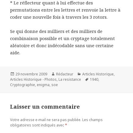
* Le réflecteur quant à lui effectue des
permutations entre les lettres et renvoie la lettre à
coder une nouvelle fois à travers les 3 rotors.
Se qui donne des milliers et des milliers de
combinaison possible et un cryptage totalement
aléatoire et donc indécodable sans une certaine
aide.
Publié
Auteur
Catégories
29 novembre 2009
Rédacteur
Articles Historique
,
le
Mots-
Articles Historique - Photos
,
La resistance
1940
,
clés
Cryptographie
,
enigma
,
soe
Laisser un commentaire
Votre adresse e-mail ne sera pas publiée.
Les champs
obligatoires sont indiqués avec
*