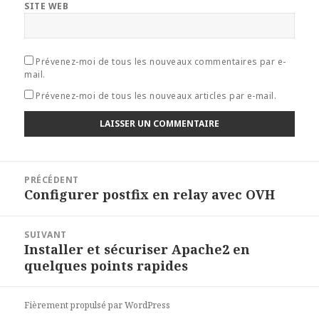
SITE WEB
Prévenez-moi de tous les nouveaux commentaires par e-
mail.
Prévenez-moi de tous les nouveaux articles par e-mail.
Navigation
PRÉCÉDENT
de
Configurer postfix en relay avec OVH
Article
l’article
précédent :
SUIVANT
Installer et sécuriser Apache2 en
Article
quelques points rapides
suivant :
Fièrement propulsé par WordPress