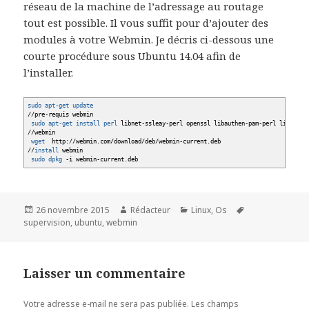
réseau de la machine de l’adressage au routage
tout est possible. Il vous suffit pour d’ajouter des
modules à votre Webmin. Je décris ci-dessous une
courte procédure sous Ubuntu 14.04 afin de
l’installer.
sudo
apt-get update
//
pre-requis webmin
sudo
apt-get install
perl
libnet-ssleay-perl openssl libauthen-pam-perl libpam-ru
//
webmin
wget
http:
//
webmin.com
/
download
/
deb
/
webmin-current.deb
//
install
webmin
sudo
dpkg
-i
webmin-current.deb
Publié
Auteur
Catégories
Mots-
26 novembre 2015
Rédacteur
Linux
,
Os
le
clés
supervision
,
ubuntu
,
webmin
Laisser un commentaire
Votre adresse e-mail ne sera pas publiée.
Les champs