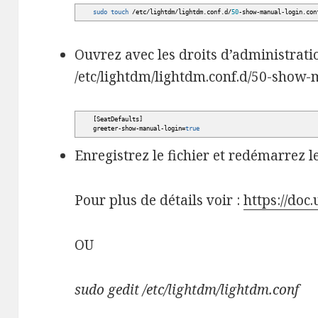
sudo
touch
/
etc
/
lightdm
/
lightdm.conf.d
/
50
-show-manual-login.con
Ouvrez avec les droits d’administratio
/etc/lightdm/lightdm.conf.d/50-show-
[
SeatDefaults
]
greeter-show-manual-login=
true
Enregistrez le fichier et redémarrez l
Pour plus de détails voir :
https://doc
OU
sudo gedit /etc/lightdm/lightdm.conf