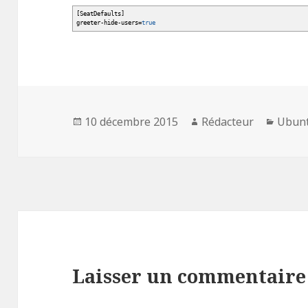
[
SeatDefaults
]
greeter-hide-users=
true
Publié
Auteur
Catég
10 décembre 2015
Rédacteur
Ubun
le
Laisser un commentaire