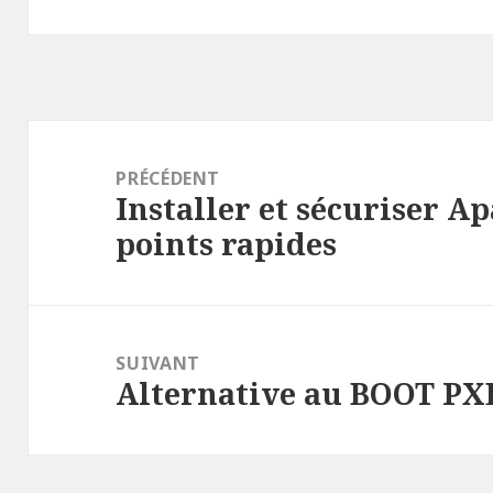
Navigation
de
PRÉCÉDENT
Installer et sécuriser A
l’article
Article
points rapides
précédent :
SUIVANT
Alternative au BOOT PX
Article
suivant :