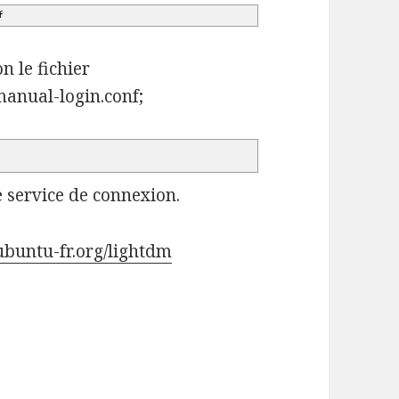
f
n le fichier
manual-login.conf;
e service de connexion.
.ubuntu-fr.org/lightdm