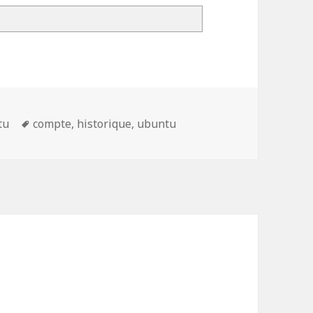
ories
Mots-
tu
compte
,
historique
,
ubuntu
clés