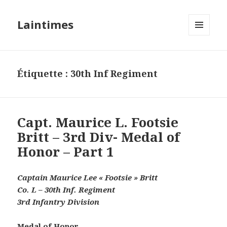
Laintimes
MENU
ET
WIDGETS
Étiquette :
30th Inf Regiment
Capt. Maurice L. Footsie
Britt – 3rd Div- Medal of
Honor – Part 1
Captain Maurice Lee « Footsie » Britt
Co. L – 30th Inf. Regiment
3rd Infantry Division
Medal of Honor