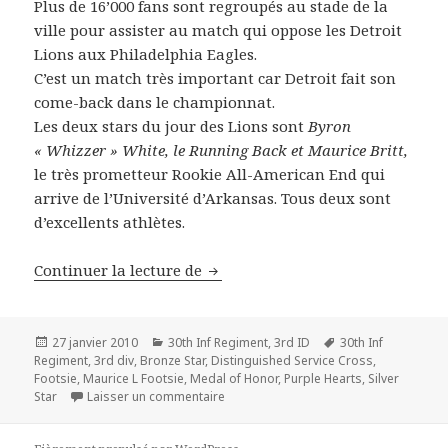
Plus de 16’000 fans sont regroupés au stade de la
ville pour assister au match qui oppose les Detroit
Lions aux Philadelphia Eagles.
C’est un match très important car Detroit fait son
come-back dans le championnat.
Les deux stars du jour des Lions sont
Byron
« Whizzer » White, le Running Back et Maurice Britt,
le très prometteur Rookie All-American End qui
arrive de l’Université d’Arkansas. Tous deux sont
d’excellents athlètes.
Capt. Maurice L. Footsie Britt – 3
Continuer la lecture de
Publié
Catégories
Mots-
27 janvier 2010
30th Inf Regiment
,
3rd ID
30th Inf
le
clés
Regiment
,
3rd div
,
Bronze Star
,
Distinguished Service Cross
,
Footsie
,
Maurice L Footsie
,
Medal of Honor
,
Purple Hearts
,
Silver
sur Capt. Maurice L. Footsie Britt – 3rd
Star
Laisser un commentaire