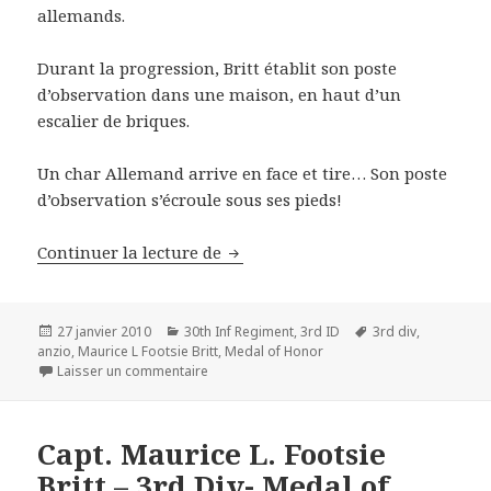
allemands.
Durant la progression, Britt établit son poste
d’observation dans une maison, en haut d’un
escalier de briques.
Un char Allemand arrive en face et tire… Son poste
d’observation s’écroule sous ses pieds!
Capt. Maurice L. Footsie Britt – 3
Continuer la lecture de
Publié
Catégories
Mots-
27 janvier 2010
30th Inf Regiment
,
3rd ID
3rd div
,
le
clés
anzio
,
Maurice L Footsie Britt
,
Medal of Honor
sur Capt. Maurice L. Footsie Britt – 3rd Div- A
Laisser un commentaire
Capt. Maurice L. Footsie
Britt – 3rd Div- Medal of