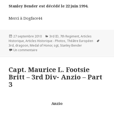
Stanley Bender est décédé le 22 juin 1994.
Merci à Dogface44
Publié
Catégories
27 septembre 2010
3rd ID
,
7th Regiment
,
Articles
le
Mots-
Historique
,
Articles Historique - Photos
,
Théâtre Européen
clés
3rd
,
dragoon
,
Medal of Honor
,
sgt
,
Stanley Bender
sur S/Sgt Stanley Bender Medal of Honor Company E –
Un commentaire
Capt. Maurice L. Footsie
Britt – 3rd Div- Anzio – Part
3
Anzio