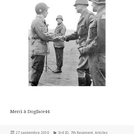
Merci à Dogface44
Publié
Catégories
27 septembre 2010
3rd ID
,
7th Regiment
,
Articles