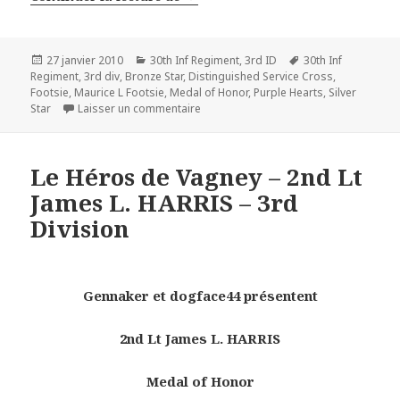
Publié
Catégories
Mots-
27 janvier 2010
30th Inf Regiment
,
3rd ID
30th Inf
le
clés
Regiment
,
3rd div
,
Bronze Star
,
Distinguished Service Cross
,
Footsie
,
Maurice L Footsie
,
Medal of Honor
,
Purple Hearts
,
Silver
sur Capt. Maurice L. Footsie Britt – 3rd
Star
Laisser un commentaire
Le Héros de Vagney – 2nd Lt
James L. HARRIS – 3rd
Division
Gennaker et dogface44 présentent
2nd Lt James L. HARRIS
Medal of Honor