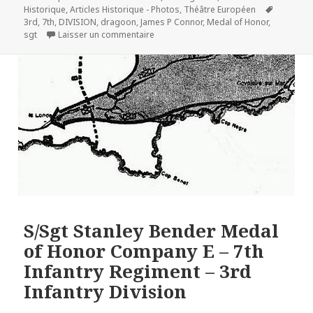
le
Mots-
Historique
,
Articles Historique - Photos
,
Théâtre Européen
clés
3rd
,
7th
,
DIVISION
,
dragoon
,
James P Connor
,
Medal of Honor
,
sur Sgt. James P. Connor – 7th Inf. – 3r
sgt
Laisser un commentaire
S/Sgt Stanley Bender Medal
of Honor Company E – 7th
Infantry Regiment – 3rd
Infantry Division