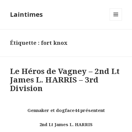
Laintimes
MENU
ET
WIDGETS
Étiquette :
fort knox
Le Héros de Vagney – 2nd Lt
James L. HARRIS – 3rd
Division
Gennaker et dogface44 présentent
2nd Lt James L. HARRIS