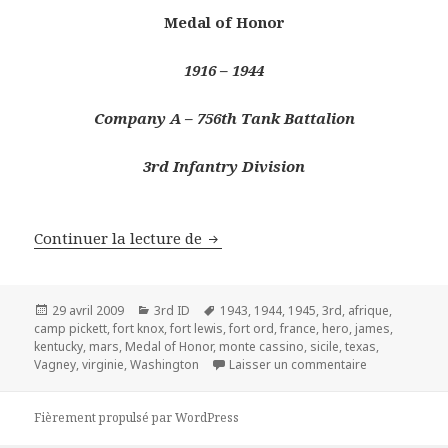
Medal of Honor
1916 – 1944
Company A – 756th Tank Battalion
3rd Infantry Division
Le Héros de Vagney – 2nd Lt Jame
Continuer la lecture de
Publié
Catégories
Mots-
29 avril 2009
3rd ID
1943
,
1944
,
1945
,
3rd
,
afrique
,
le
clés
camp pickett
,
fort knox
,
fort lewis
,
fort ord
,
france
,
hero
,
james
,
kentucky
,
mars
,
Medal of Honor
,
monte cassino
,
sicile
,
texas
,
sur Le Héros d
Vagney
,
virginie
,
Washington
Laisser un commentaire
Fièrement propulsé par WordPress