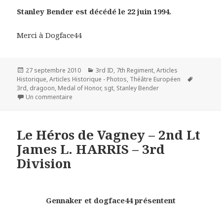
Stanley Bender est décédé le 22 juin 1994.
Merci à Dogface44
Publié
Catégories
27 septembre 2010
3rd ID
,
7th Regiment
,
Articles
le
Mots-
Historique
,
Articles Historique - Photos
,
Théâtre Européen
clés
3rd
,
dragoon
,
Medal of Honor
,
sgt
,
Stanley Bender
sur S/Sgt Stanley Bender Medal of Honor Company E –
Un commentaire
Le Héros de Vagney – 2nd Lt
James L. HARRIS – 3rd
Division
Gennaker et dogface44 présentent