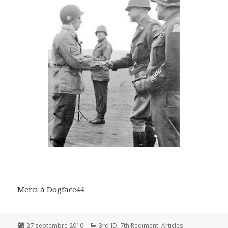
Merci à Dogface44
Publié
Catégories
27 septembre 2010
3rd ID
,
7th Regiment
,
Articles