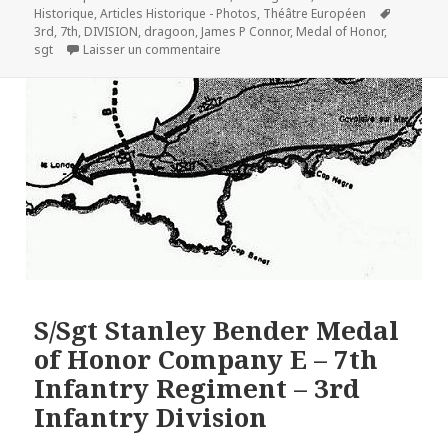
le
Mots-
Historique
,
Articles Historique - Photos
,
Théâtre Européen
clés
3rd
,
7th
,
DIVISION
,
dragoon
,
James P Connor
,
Medal of Honor
,
sur Sgt. James P. Connor – 7th Inf. – 3r
sgt
Laisser un commentaire
S/Sgt Stanley Bender Medal
of Honor Company E – 7th
Infantry Regiment – 3rd
Infantry Division