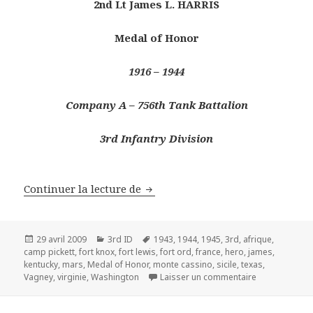
2nd Lt James L. HARRIS
Medal of Honor
1916 – 1944
Company A – 756th Tank Battalion
3rd Infantry Division
Le Héros de Vagney – 2nd Lt Jame
Continuer la lecture de
Publié
Catégories
Mots-
29 avril 2009
3rd ID
1943
,
1944
,
1945
,
3rd
,
afrique
,
le
clés
camp pickett
,
fort knox
,
fort lewis
,
fort ord
,
france
,
hero
,
james
,
kentucky
,
mars
,
Medal of Honor
,
monte cassino
,
sicile
,
texas
,
sur Le Héros d
Vagney
,
virginie
,
Washington
Laisser un commentaire