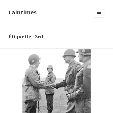
Laintimes
MENU
ET
WIDGETS
Étiquette :
3rd