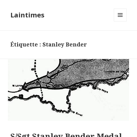
Laintimes
MENU
ET
WIDGETS
Étiquette :
Stanley Bender
S/Sgt Stanley Bender Medal