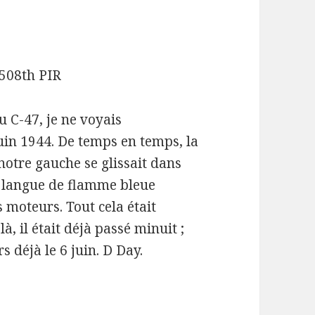
508th PIR
u C-47, je ne voyais
uin 1944. De temps en temps, la
notre gauche se glissait dans
e langue de flamme bleue
 moteurs. Tout cela était
, il était déjà passé minuit ;
s déjà le 6 juin. D Day.
s, commo Sergeant, F/508th PIR – 82nd Airborn