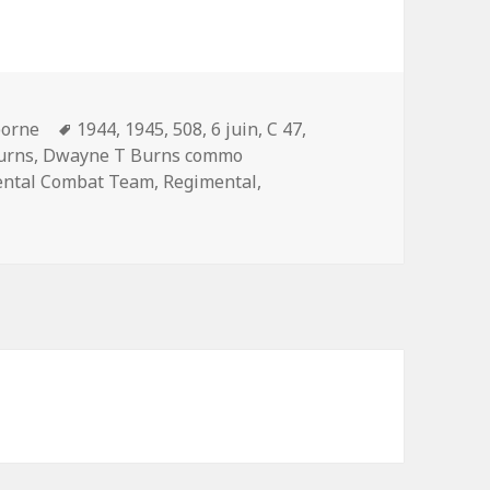
Mots-
borne
1944
,
1945
,
508
,
6 juin
,
C 47
,
clés
urns
,
Dwayne T Burns commo
ental Combat Team
,
Regimental
,
T Burns, commo Sergeant, F/508th PIR – 82nd Airborne