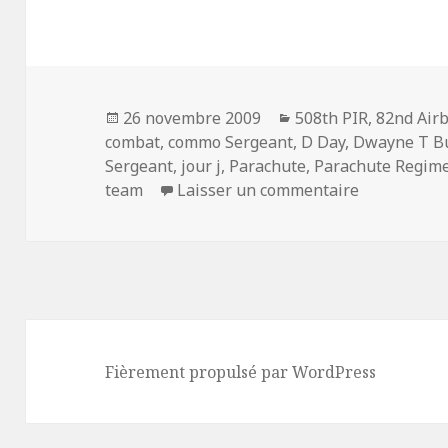
Publié
Catégories
26 novembre 2009
508th PIR
,
82nd Air
le
combat
,
commo Sergeant
,
D Day
,
Dwayne T B
Sergeant
,
jour j
,
Parachute
,
Parachute Regim
sur Dwayne 
team
Laisser un commentaire
Fièrement propulsé par WordPress