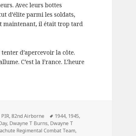
leurs. Avec leurs bottes
tut d’élite parmi les soldats,
t maintenant, il était trop tard
tenter d’apercevoir la côte.
llume. C’est la France. L’heure
ories
Mots-
 PIR
,
82nd Airborne
1944
,
1945
,
clés
Day
,
Dwayne T Burns
,
Dwayne T
achute Regimental Combat Team
,