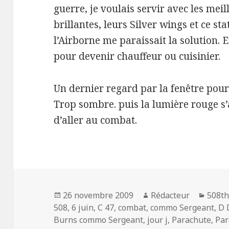
guerre, je voulais servir avec les meil
brillantes, leurs Silver wings et ce sta
l’Airborne me paraissait la solution. E
pour devenir chauffeur ou cuisinier.
Un dernier regard par la fenêtre pour 
Trop sombre. puis la lumière rouge s’a
d’aller au combat.
Publié
Auteur
Catég
26 novembre 2009
Rédacteur
508th
le
508
,
6 juin
,
C 47
,
combat
,
commo Sergeant
,
D 
Burns commo Sergeant
,
jour j
,
Parachute
,
Par