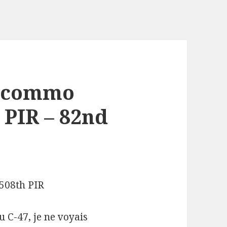
, commo
 PIR – 82nd
508th PIR
u C-47, je ne voyais