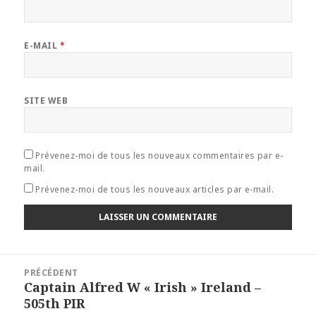
E-MAIL
*
SITE WEB
Prévenez-moi de tous les nouveaux commentaires par e-
mail.
Prévenez-moi de tous les nouveaux articles par e-mail.
Navigation
PRÉCÉDENT
de
Captain Alfred W « Irish » Ireland –
Article
l’article
505th PIR
précédent :