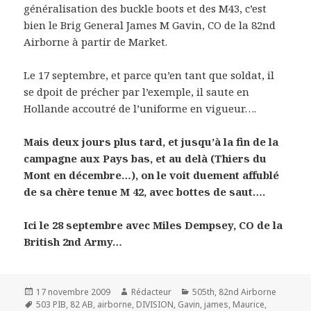
généralisation des buckle boots et des M43, c’est
bien le Brig General James M Gavin, CO de la 82nd
Airborne à partir de Market.
Le 17 septembre, et parce qu’en tant que soldat, il
se dpoit de précher par l’exemple, il saute en
Hollande accoutré de l’uniforme en vigueur….
Mais deux jours plus tard, et jusqu’à la fin de la
campagne aux Pays bas, et au delà (Thiers du
Mont en décembre…), on le voit duement affublé
de sa chère tenue M 42, avec bottes de saut….
Ici le 28 septembre avec Miles Dempsey, CO de la
British 2nd Army…
Publié
Auteur
Catégories
17 novembre 2009
Rédacteur
505th
,
82nd Airborne
le
Mots-
503 PIB
,
82 AB
,
airborne
,
DIVISION
,
Gavin
,
james
,
Maurice
,