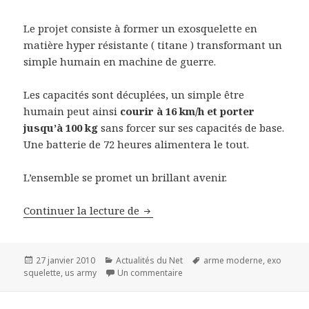
Le projet consiste à former un exosquelette en
matière hyper résistante ( titane ) transformant un
simple humain en machine de guerre.
Les capacités sont décuplées, un simple être
humain peut ainsi
courir à 16 km/h et porter
jusqu’à 100 kg
sans forcer sur ses capacités de base.
Une batterie de 72 heures alimentera le tout.
L’ensemble se promet un brillant avenir.
Nouvelle technologie Militaire : 
Continuer la lecture de
Publié
Catégories
Mots-
27 janvier 2010
Actualités du Net
arme moderne
,
exo
le
sur Nouvelle technologie Militair
clés
squelette
,
us army
Un commentaire