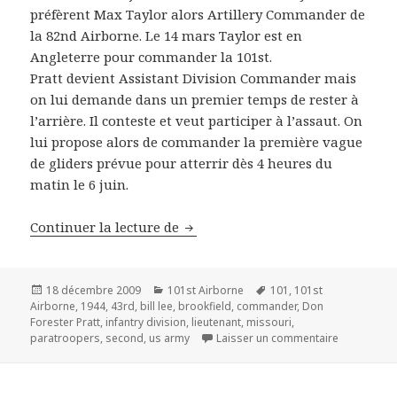
préfèrent Max Taylor alors Artillery Commander de
la 82nd Airborne. Le 14 mars Taylor est en
Angleterre pour commander la 101st.
Pratt devient Assistant Division Commander mais
on lui demande dans un premier temps de rester à
l’arrière. Il conteste et veut participer à l’assaut. On
lui propose alors de commander la première vague
de gliders prévue pour atterrir dès 4 heures du
matin le 6 juin.
Don Forester Pratt – 101st airbor
Continuer la lecture de
Publié
Catégories
Mots-
18 décembre 2009
101st Airborne
101
,
101st
le
clés
Airborne
,
1944
,
43rd
,
bill lee
,
brookfield
,
commander
,
Don
Forester Pratt
,
infantry division
,
lieutenant
,
missouri
,
sur Don For
paratroopers
,
second
,
us army
Laisser un commentaire