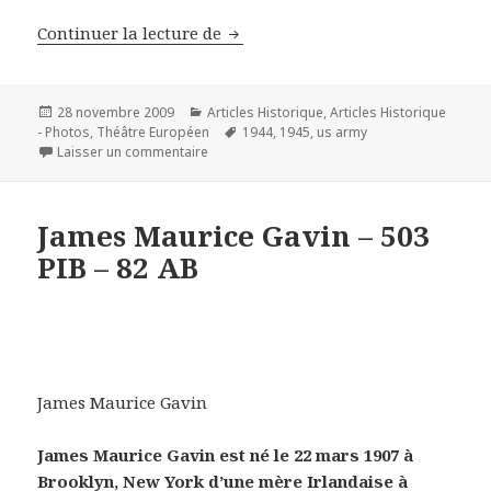
Reportage photos – Us Army Eng
Continuer la lecture de
Publié
Catégories
28 novembre 2009
Articles Historique
,
Articles Historique
le
Mots-
- Photos
,
Théâtre Européen
1944
,
1945
,
us army
sur Reportage photos – Us Army Engineers
clés
Laisser un commentaire
James Maurice Gavin – 503
PIB – 82 AB
James Maurice Gavin
James Maurice Gavin est né le 22 mars 1907 à
Brooklyn, New York d’une mère Irlandaise à