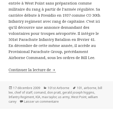
entrée à West Point sans préparation comme
militaire du rang à partir de l’armée régulière. Sa
carrière débute à Presidio en 1937 comme CO 30th
Infantry regiment avec rang de capitaine. C’est ici
qu’il découvre une annonce demandant des
volontaires pour troupes aéroportée. Il intègre le
501st Parachute Infantry Batalion en février 41.
En décembre de cette même année, il accède au
Provisional Parachute Group, précédament
Airborne Command, sous les ordres de Bill Lee.
Major General – U.S. Army – Geral
Continuer la lecture de
Publié
Catégories
Mots-
17 décembre 2009
101st Airborne
101
,
airborne
,
bill
le
clés
lee
,
chief of staff
,
comand
,
don pratt
,
gerald joseph higgins
,
Infantry Regiment
,
KIA
,
max taylor
,
us army
,
West Point
,
william
sur Major General – U.S. Army – Geral
carey
Laisser un commentaire