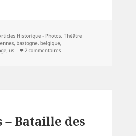
Articles Historique - Photos
,
Théâtre
dennes
,
bastogne
,
belgique
,
sur Paroles de Combattants – Te
age
,
us
2 commentaires
– Bataille des