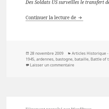
Des Soldats US surveilles le transfert 
Reportage pho
Continuer la lecture de
Publié
Catégories
28 novembre 2009
Articles Historique 
le
1945
,
ardennes
,
bastogne
,
bataille
,
Battle of 
sur Reportage phot
Laisser un commentaire