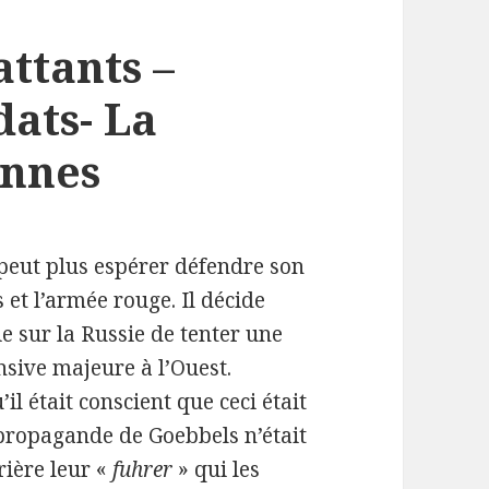
ttants –
ats- La
ennes
 peut plus espérer défendre son
 et l’armée rouge. Il décide
e sur la Russie de tenter une
nsive majeure à l’Ouest.
 était conscient que ceci était
 propagande de Goebbels n’était
rière leur «
fuhrer
» qui les