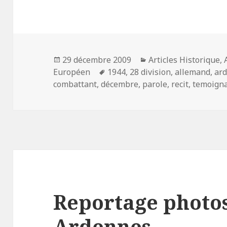
Publié
Catégories
29 décembre 2009
Articles Historique
,
le
Mots-
Européen
1944
,
28 division
,
allemand
,
ar
clés
combattant
,
décembre
,
parole
,
recit
,
temoign
Reportage photos 
Ardennes