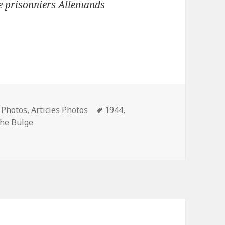
de prisonniers Allemands
tos – Bataille des Ardennes
Mots-
- Photos
,
Articles Photos
1944
,
clés
the Bulge
os – Bataille des Ardennes