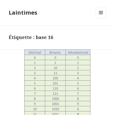
Laintimes
MENU
ET
WIDGETS
Étiquette :
base 16