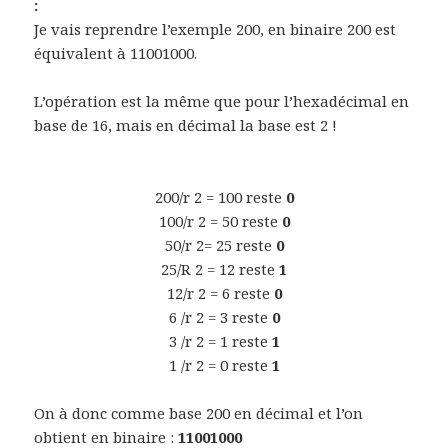
:
Je vais reprendre l’exemple 200, en binaire 200 est
équivalent à 11001000.
L’opération est la même que pour l’hexadécimal en
base de 16, mais en décimal la base est 2 !
200/r 2 = 100 reste
0
100/r 2 = 50 reste
0
50/r 2= 25 reste
0
25/R 2 = 12 reste
1
12/r 2 = 6 reste
0
6 /r 2 = 3 reste
0
3 /r 2 = 1 reste
1
1 /r 2 = 0 reste
1
On à donc comme base 200 en décimal et l’on
obtient en binaire :
11001000