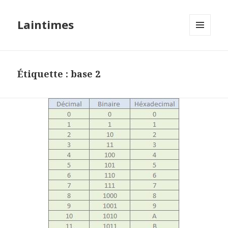
Laintimes
MENU
ET
WIDGETS
Étiquette :
base 2