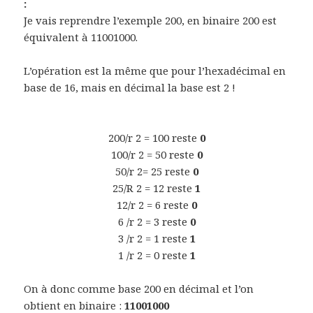
:
Je vais reprendre l’exemple 200, en binaire 200 est
équivalent à 11001000.
L’opération est la même que pour l’hexadécimal en
base de 16, mais en décimal la base est 2 !
200/r 2 = 100 reste
0
100/r 2 = 50 reste
0
50/r 2= 25 reste
0
25/R 2 = 12 reste
1
12/r 2 = 6 reste
0
6 /r 2 = 3 reste
0
3 /r 2 = 1 reste
1
1 /r 2 = 0 reste
1
On à donc comme base 200 en décimal et l’on
obtient en binaire :
11001000