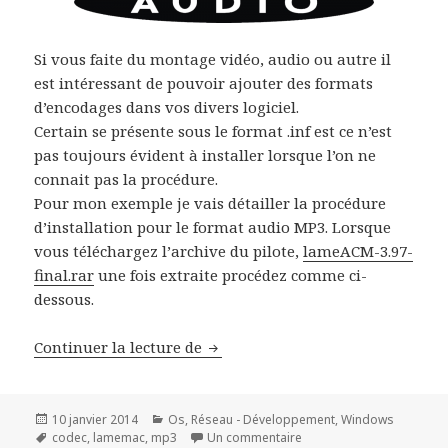
Si vous faite du montage vidéo, audio ou autre il
est intéressant de pouvoir ajouter des formats
d’encodages dans vos divers logiciel.
Certain se présente sous le format .inf est ce n’est
pas toujours évident à installer lorsque l’on ne
connait pas la procédure.
Pour mon exemple je vais détailler la procédure
d’installation pour le format audio MP3. Lorsque
vous téléchargez l’archive du pilote,
lameACM-3.97-
final.rar
une fois extraite procédez comme ci-
dessous.
Installer le codec LAMEACM pour
Continuer la lecture de
Publié
Catégories
10 janvier 2014
Os
,
Réseau - Développement
,
Windows
le
Mots-
sur Installer le codec 
codec
,
lamemac
,
mp3
Un commentaire