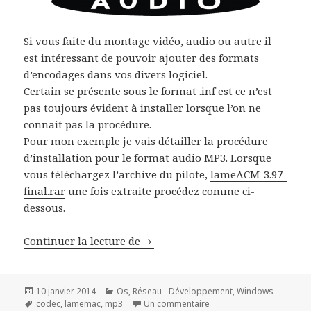
Si vous faite du montage vidéo, audio ou autre il
est intéressant de pouvoir ajouter des formats
d’encodages dans vos divers logiciel.
Certain se présente sous le format .inf est ce n’est
pas toujours évident à installer lorsque l’on ne
connait pas la procédure.
Pour mon exemple je vais détailler la procédure
d’installation pour le format audio MP3. Lorsque
vous téléchargez l’archive du pilote,
lameACM-3.97-
final.rar
une fois extraite procédez comme ci-
dessous.
Installer le codec LAMEACM pour
Continuer la lecture de
Publié
Catégories
10 janvier 2014
Os
,
Réseau - Développement
,
Windows
le
Mots-
sur Installer le codec 
codec
,
lamemac
,
mp3
Un commentaire