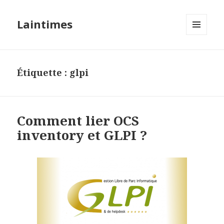
Laintimes
MENU
ET
WIDGETS
Étiquette :
glpi
Comment lier OCS
inventory et GLPI ?