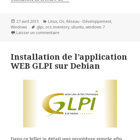
Publié
Catégories
27 avril 2015
Linux
,
Os
,
Réseau - Développement
,
le
Mots-
Windows
glpi
,
ocs inventory
,
ubuntu
,
windows 7
clés
sur Comment lier OCS inventory et GLPI ?
Laisser un commentaire
Installation de l’application
WEB GLPI sur Debian
Dans ce billet je détail une procédure simple afin