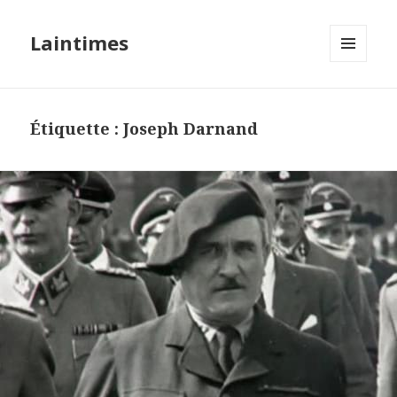
Laintimes
MENU
ET
WIDGETS
Étiquette :
Joseph Darnand