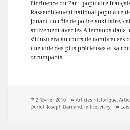
l’influence du Parti populaire françai
Rassemblement national populaire de
Jouant un rôle de police auxiliaire, c
activement avec les Allemands dans le
s’illustrera au cours de nombreuses 
une aide des plus précieuses et sa co
occumpants.
Publié
Catégories
2 février 2010
Articles Historique
,
Artic
le
Doriot
,
Joseph Darnand
,
milice
,
vichy
Lai