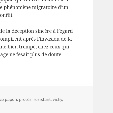
t se phénomène migratoire d’un
onflit.
de la déception sincère à l’égard
rompirent après l’invasion de la
me bien trempé, chez ceux qui
rage ne fesait plus de doute
ce papon
,
procès
,
resistant
,
vichy
,
yndrome vichysto-résistant