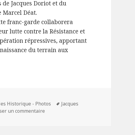
s de Jacques Doriot et du
 Marcel Déat.
ette franc-garde collaborera
ur lutte contre la Résistance et
opération répressives, apportant
nnaissance du terrain aux
Mots-
les Historique - Photos
Jacques
sur Joseph Darnand et la Milice Françai
clés
sser un commentaire