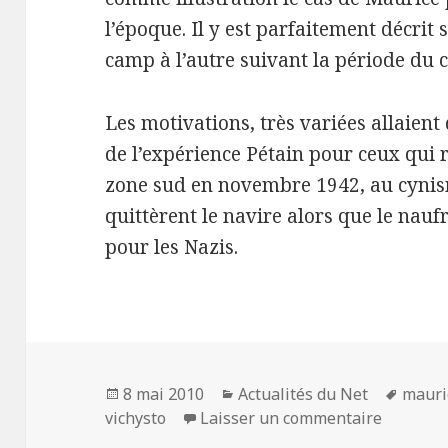
l’époque. Il y est parfaitement décri
camp à l’autre suivant la période du c
Les motivations, très variées allaient 
de l’expérience Pétain pour ceux qui 
zone sud en novembre 1942, au cynis
quittèrent le navire alors que le nauf
pour les Nazis.
Publié
Catégories
Mots-
8 mai 2010
Actualités du Net
mauri
le
sur Le S
clés
vichysto
Laisser un commentaire