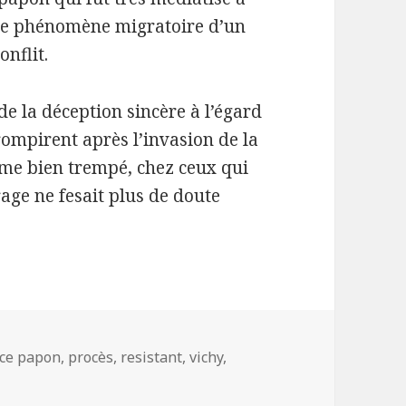
t se phénomène migratoire d’un
onflit.
de la déception sincère à l’égard
rompirent après l’invasion de la
me bien trempé, chez ceux qui
rage ne fesait plus de doute
ce papon
,
procès
,
resistant
,
vichy
,
yndrome vichysto-résistant