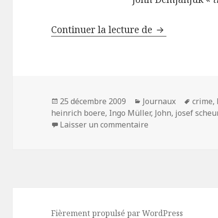
Anciens SS – 
Continuer la lecture de
Publié
Catégories
Mots-
25 décembre 2009
Journaux
crime
,
le
clés
heinrich boere
,
Ingo Müller
,
John
,
josef scheu
sur Anciens SS – g
Laisser un commentaire
Fièrement propulsé par WordPress