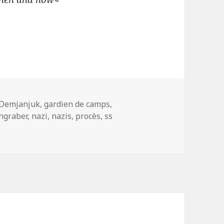
gardiens de camps – le procès des complices – Th
Demjanjuk
,
gardien de camps
,
ngraber
,
nazi
,
nazis
,
procès
,
ss
ardiens de camps – le procès des complices – Then and Now