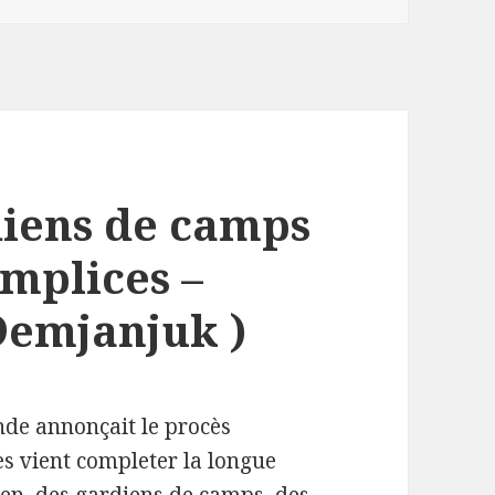
diens de camps
omplices –
Demjanjuk )
de annonçait le procès
ès vient completer la longue