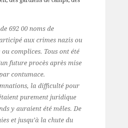
pen, des gardiens de camps, des
 de 692 00 noms de
rticipé aux crimes nazis ou
s ou complices. Tous ont été
’un future procès après mise
 par contumace.
mnations, la difficulté pour
étaient purement juridique
ds y auraient été mêles. De
ies et jusqu’à la chute du