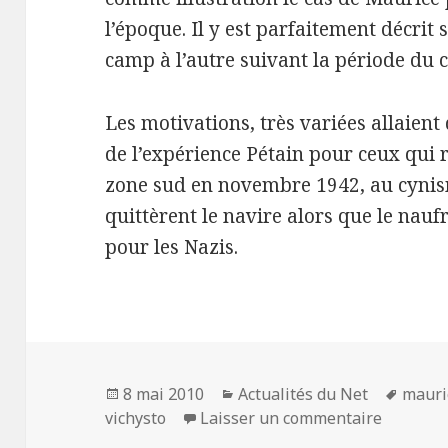
l’époque. Il y est parfaitement décri
camp à l’autre suivant la période du c
Les motivations, très variées allaient 
de l’expérience Pétain pour ceux qui 
zone sud en novembre 1942, au cynis
quittèrent le navire alors que le nauf
pour les Nazis.
Publié
Catégories
Mots-
8 mai 2010
Actualités du Net
mauri
le
sur Le S
clés
vichysto
Laisser un commentaire