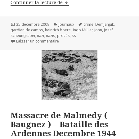
Anciens SS – gardiens de camps –
Continuer la lecture de
Publié
Catégories
Mots-
25 décembre 2009
Journaux
crime
,
Demjanjuk
,
le
clés
gardien de camps
,
heinrich boere
,
Ingo Müller
,
John
,
josef
scheungraber
,
nazi
,
nazis
,
procès
,
ss
sur Anciens SS – gardiens de camps – le pro
Laisser un commentaire
Massacre de Malmedy (
Baugnez ) – Bataille des
Ardennes Decembre 1944