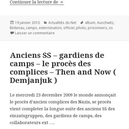
« Happy Nazis » – Le Documentai
Continuer la lecture de
Publié
Catégories
Mots-
19 janvier 2010
Actualités du Net
album
,
Auschwitz
,
le
clés
Birkenau
,
camps
,
extermination
,
officier
,
photo
,
prisonniers
,
ss
sur « Happy Nazis » – Le Documentaire phot
Laisser un commentaire
Anciens SS – gardiens de
camps – le procès des
complices – Then and Now (
Demjanjuk )
Le mercredi 23 decembre 2009 le monde annonçait
le procès d’ancien complices des Nazis, se procès
vient completer la longue suite des anciens SS des
einzatsgruppen, des gardiens de camps, des
collaborateurs ext ….