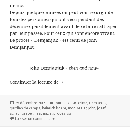
même.
Depuis quelques années on peut voir resurgir de
loin des personnes qui ont vécu pendant des
décennies paisiblement avant de se faire rattraper
par leur passée. Pour ceux qui sont encore vivant.
Le procès « Demjanjuk » est celui de John
Demjanjuk.
John Demjanjuk «
then and now
«
Anciens SS – gardiens de camps –
Continuer la lecture de
Publié
Catégories
Mots-
25 décembre 2009
Journaux
crime
,
Demjanjuk
,
le
clés
gardien de camps
,
heinrich boere
,
Ingo Müller
,
John
,
josef
scheungraber
,
nazi
,
nazis
,
procès
,
ss
sur Anciens SS – gardiens de camps – le pro
Laisser un commentaire