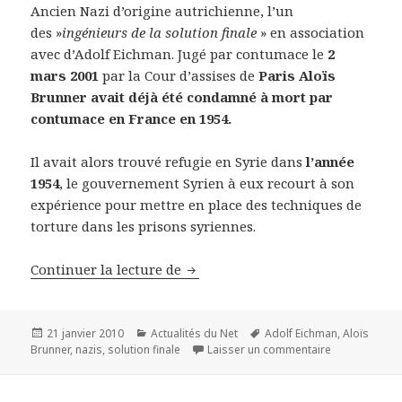
Ancien Nazi d’origine autrichienne, l’un
des »
ingénieurs de la solution finale
» en association
avec d’Adolf Eichman. Jugé par contumace le
2
mars 2001
par la Cour d’assises de
Paris Aloïs
Brunner avait déjà été condamné à mort par
contumace en France en 1954.
Il avait alors trouvé refugie en Syrie dans
l’année
1954
, le gouvernement Syrien à eux recourt à son
expérience pour mettre en place des techniques de
torture dans les prisons syriennes.
Traque des Nazis : Aloïs Brunner 
Continuer la lecture de
Publié
Catégories
Mots-
21 janvier 2010
Actualités du Net
Adolf Eichman
,
Aloïs
le
clés
sur Traque des
Brunner
,
nazis
,
solution finale
Laisser un commentaire