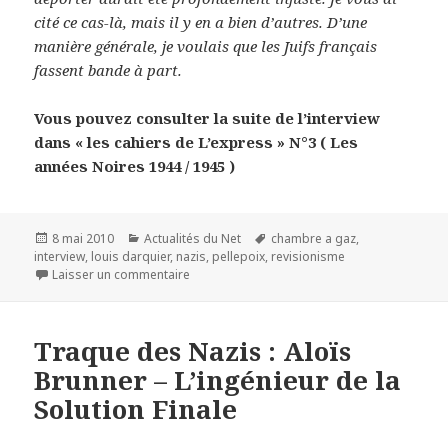
cité ce cas-là, mais il y en a bien d’autres. D’une
manière générale, je voulais que les Juifs français
fassent bande à part.
Vous pouvez consulter la suite de l’interview
dans « les cahiers de L’express » N°3 ( Les
années Noires 1944 / 1945 )
Publié
Catégories
Mots-
8 mai 2010
Actualités du Net
chambre a gaz
,
le
clés
interview
,
louis darquier
,
nazis
,
pellepoix
,
revisionisme
sur Revisionisme sur les chambres à Gaz – p
Laisser un commentaire
Traque des Nazis : Aloïs
Brunner – L’ingénieur de la
Solution Finale