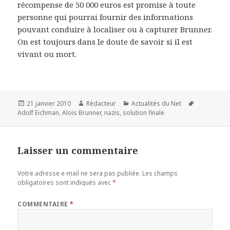
récompense de 50 000 euros est promise à toute
personne qui pourrai fournir des informations
pouvant conduire à localiser ou à capturer Brunner.
On est toujours dans le doute de savoir si il est
vivant ou mort.
Publié
Auteur
Catégories
Mots-
21 janvier 2010
Rédacteur
Actualités du Net
le
clés
Adolf Eichman
,
Aloïs Brunner
,
nazis
,
solution finale
Laisser un commentaire
Votre adresse e-mail ne sera pas publiée.
Les champs
obligatoires sont indiqués avec
*
COMMENTAIRE
*