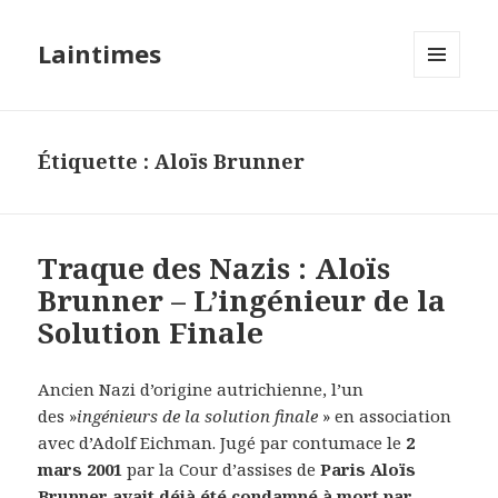
Laintimes
MENU
ET
WIDGETS
Étiquette :
Aloïs Brunner
Traque des Nazis : Aloïs
Brunner – L’ingénieur de la
Solution Finale
Ancien Nazi d’origine autrichienne, l’un
des »
ingénieurs de la solution finale
» en association
avec d’Adolf Eichman. Jugé par contumace le
2
mars 2001
par la Cour d’assises de
Paris Aloïs
Brunner avait déjà été condamné à mort par