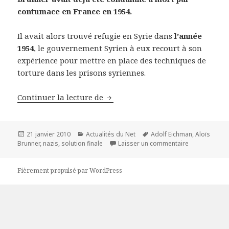
contumace en France en 1954.
Il avait alors trouvé refugie en Syrie dans
l’année
1954
, le gouvernement Syrien à eux recourt à son
expérience pour mettre en place des techniques de
torture dans les prisons syriennes.
Traque des Nazis : Aloïs Brunner 
Continuer la lecture de
Publié
Catégories
Mots-
21 janvier 2010
Actualités du Net
Adolf Eichman
,
Aloïs
le
clés
sur Traque des
Brunner
,
nazis
,
solution finale
Laisser un commentaire
Fièrement propulsé par WordPress