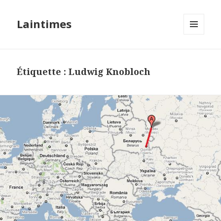
Laintimes
MENU
ET
WIDGETS
Étiquette :
Ludwig Knobloch