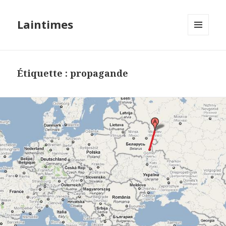
Laintimes
MENU
ET
WIDGETS
Étiquette :
propagande