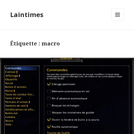
Laintimes
MENU
ET
WIDGETS
Étiquette :
macro