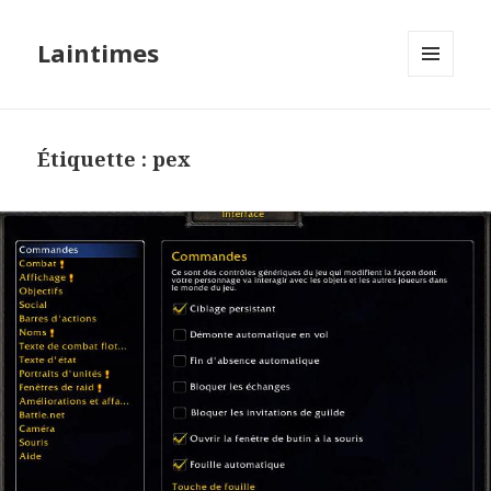
Laintimes
MENU
ET
WIDGETS
Étiquette :
pex