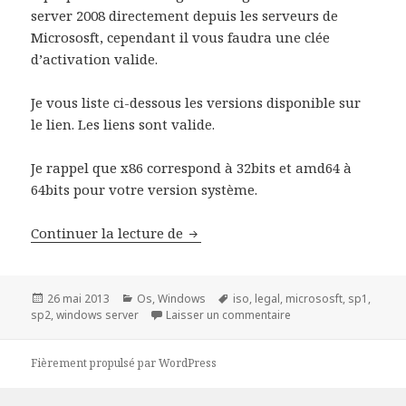
server 2008 directement depuis les serveurs de
Micrososft, cependant il vous faudra une clée
d’activation valide.
Je vous liste ci-dessous les versions disponible sur
le lien. Les liens sont valide.
Je rappel que x86 correspond à 32bits et amd64 à
64bits pour votre version système.
Telechargement ISO Windows Ser
Continuer la lecture de
Publié
Catégories
Mots-
26 mai 2013
Os
,
Windows
iso
,
legal
,
micrososft
,
sp1
,
le
clés
sur Telechargement I
sp2
,
windows server
Laisser un commentaire
Fièrement propulsé par WordPress