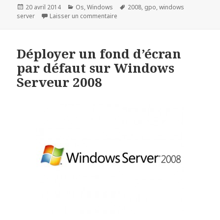
Publié
Catégories
Mots-
20 avril 2014
Os
,
Windows
2008
,
gpo
,
windows
le
sur Supprimer la stratégie de comp
clés
server
Laisser un commentaire
Déployer un fond d’écran
par défaut sur Windows
Serveur 2008