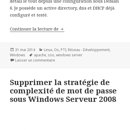
détail le tout depuis une configuration sous Debian
6. Je possède un active directory, dns et DHCP déjà
configuré et testé.
Authentification SSO avec NTLM
Continuer la lecture de
Publié
Catégories
31 mai 2014
Linux
,
Os
,
PTI
,
Réseau - Développement
,
le
Mots-
Windows
apache
,
sso
,
windows server
clés
sur Authentification SSO avec NTLM sur serv
Laisser un commentaire
Supprimer la stratégie de
complexité de mot de passe
sous Windows Serveur 2008