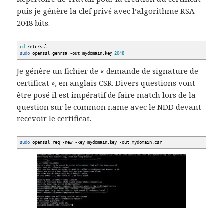
puis je génère la clef privé avec l’algorithme RSA
2048 bits.
cd
/
etc
/
ssl
sudo
openssl genrsa
-out
mydomain.key
2048
Je génère un fichier de « demande de signature de
certificat », en anglais CSR. Divers questions vont
être posé il est impératif de faire match lors de la
question sur le common name avec le NDD devant
recevoir le certificat.
sudo
openssl req
-new
-key
mydomain.key
-out
mydomain.csr