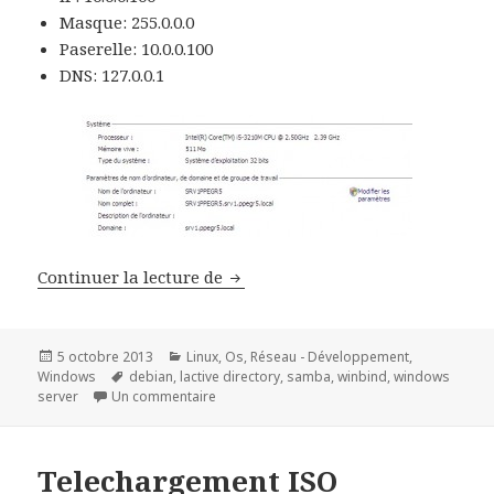
Masque: 255.0.0.0
Paserelle: 10.0.0.100
DNS: 127.0.0.1
Travaux Pratiques BTS SIO – Sync
Continuer la lecture de
Publié
Catégories
5 octobre 2013
Linux
,
Os
,
Réseau - Développement
,
le
Mots-
Windows
debian
,
lactive directory
,
samba
,
winbind
,
windows
clés
sur Travaux Pratiques BTS SIO – Synchronisa
server
Un commentaire
Telechargement ISO