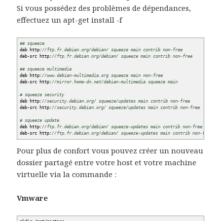
Si vous possédez des problèmes de dépendances,
effectuez un apt-get install -f
## squeeze
deb http:
//ftp.fr.debian.org/debian/ squeeze main contrib non-free
deb-src http:
//ftp.fr.debian.org/debian/ squeeze main contrib non-free
## squeeze multimedia
deb http:
//www.debian-multimedia.org squeeze main non-free
deb-src http:
//mirror.home-dn.net/debian-multimedia squeeze main
# squeeze security
deb http:
//security.debian.org/ squeeze/updates main contrib non-free
deb-src http:
//security.debian.org/ squeeze/updates main contrib non-free
# squeeze update
deb http:
//ftp.fr.debian.org/debian/ squeeze-updates main contrib non-free
deb-src http:
//ftp.fr.debian.org/debian/ squeeze-updates main contrib non-free
Pour plus de confort vous pouvez créer un nouveau
dossier partagé entre votre host et votre machine
virtuelle via la commande :
Vmware