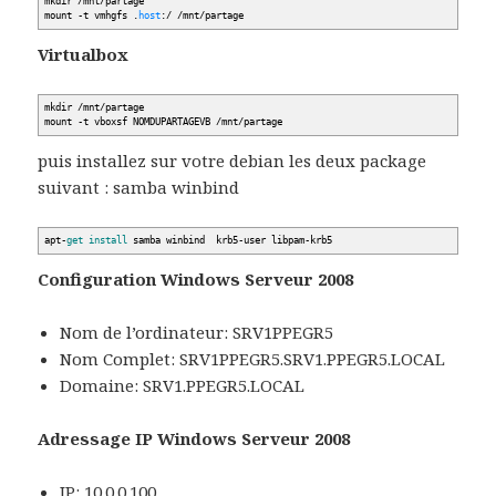
mkdir
/
mnt
/
partage
mount -t vmhgfs .
host
:
/
/
mnt
/
partage
Virtualbox
mkdir
/
mnt
/
partage
mount -t vboxsf NOMDUPARTAGEVB
/
mnt
/
partage
puis installez sur votre debian les deux package
suivant : samba winbind
apt-
get
install
samba winbind krb5-user libpam-krb5
Configuration Windows Serveur 2008
Nom de l’ordinateur: SRV1PPEGR5
Nom Complet: SRV1PPEGR5.SRV1.PPEGR5.LOCAL
Domaine: SRV1.PPEGR5.LOCAL
Adressage IP Windows Serveur 2008
IP: 10.0.0.100