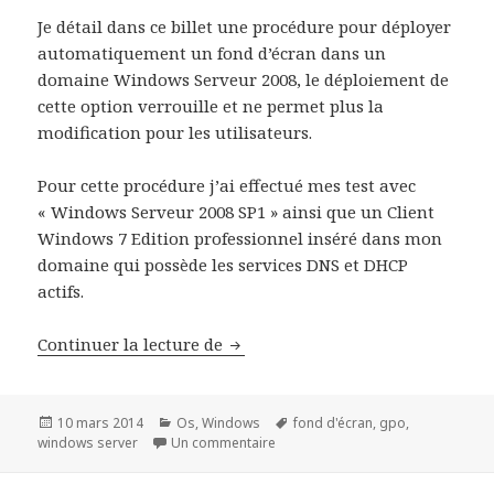
Je détail dans ce billet une procédure pour déployer
automatiquement un fond d’écran dans un
domaine Windows Serveur 2008, le déploiement de
cette option verrouille et ne permet plus la
modification pour les utilisateurs.
Pour cette procédure j’ai effectué mes test avec
« Windows Serveur 2008 SP1 » ainsi que un Client
Windows 7 Edition professionnel inséré dans mon
domaine qui possède les services DNS et DHCP
actifs.
Déployer un fond d’écran par dé
Continuer la lecture de
Publié
Catégories
Mots-
10 mars 2014
Os
,
Windows
fond d'écran
,
gpo
,
le
sur Déployer un fond d’écran par 
clés
windows server
Un commentaire