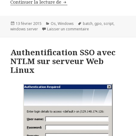
Ajouter des Scripts à l’ouvertu
Continuer la lecture de
Publié
Catégories
Mots-
13 février 2015
Os
,
Windows
batch
,
gpo
,
script
,
le
clés
sur Ajouter des Scripts à 
windows server
Laisser un commentaire
Authentification SSO avec
NTLM sur serveur Web
Linux