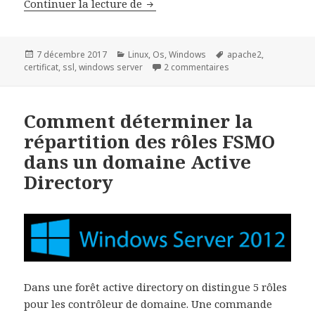
Déploiement d’un Certificat SSL
Continuer la lecture de
Publié
Catégories
Mots-
7 décembre 2017
Linux
,
Os
,
Windows
apache2
,
le
clés
sur Déploiement d’un
certificat
,
ssl
,
windows server
2 commentaires
Comment déterminer la
répartition des rôles FSMO
dans un domaine Active
Directory
Dans une forêt active directory on distingue 5 rôles
pour les contrôleur de domaine. Une commande