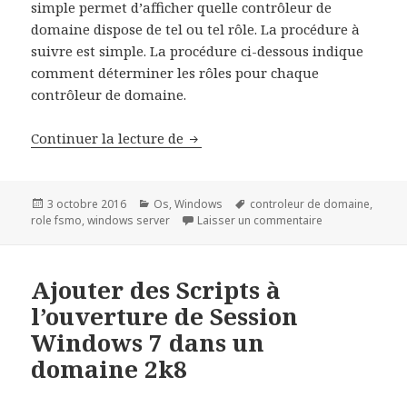
simple permet d’afficher quelle contrôleur de
domaine dispose de tel ou tel rôle. La procédure à
suivre est simple. La procédure ci-dessous indique
comment déterminer les rôles pour chaque
contrôleur de domaine.
Comment déterminer la répartiti
Continuer la lecture de
Publié
Catégories
Mots-
3 octobre 2016
Os
,
Windows
controleur de domaine
,
le
clés
sur Comment dét
role fsmo
,
windows server
Laisser un commentaire
Ajouter des Scripts à
l’ouverture de Session
Windows 7 dans un
domaine 2k8