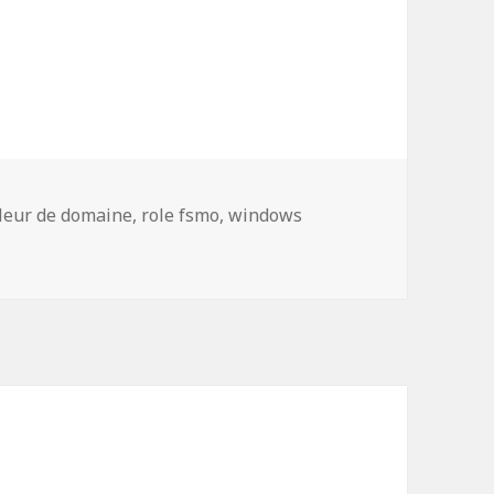
miner la répartition des rôles FSMO dans un do
leur de domaine
,
role fsmo
,
windows
t déterminer la répartition des rôles FSMO dans un domai