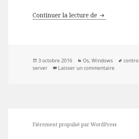
Comment déter
Continuer la lecture de
Publié
Catégories
Mots-
3 octobre 2016
Os
,
Windows
contro
le
sur Commen
clés
server
Laisser un commentaire
Fièrement propulsé par WordPress