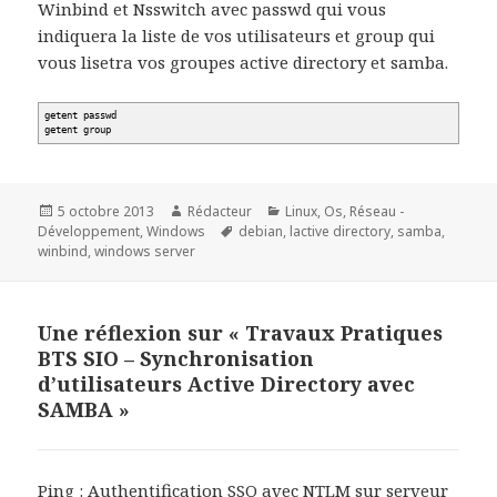
Winbind et Nsswitch avec passwd qui vous
indiquera la liste de vos utilisateurs et group qui
vous lisetra vos groupes active directory et samba.
getent passwd
getent group
Publié
Auteur
Catégories
5 octobre 2013
Rédacteur
Linux
,
Os
,
Réseau -
le
Mots-
Développement
,
Windows
debian
,
lactive directory
,
samba
,
clés
winbind
,
windows server
Une réflexion sur « Travaux Pratiques
BTS SIO – Synchronisation
d’utilisateurs Active Directory avec
SAMBA »
Ping :
Authentification SSO avec NTLM sur serveur