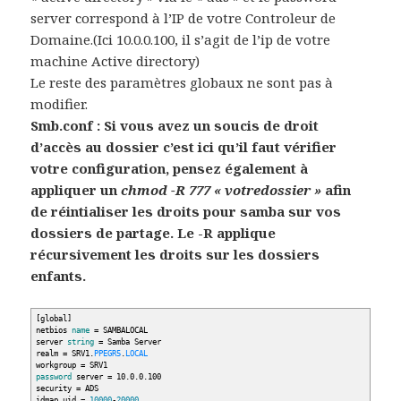
server correspond à l’IP de votre Controleur de
Domaine.(Ici 10.0.0.100, il s’agit de l’ip de votre
machine Active directory)
Le reste des paramètres globaux ne sont pas à
modifier.
Smb.conf : Si vous avez un soucis de droit
d’accès au dossier c’est ici qu’il faut vérifier
votre configuration, pensez également à
appliquer un
chmod -R 777 « votredossier »
afin
de réintialiser les droits pour samba sur vos
dossiers de partage. Le -R applique
récursivement les droits sur les dossiers
enfants.
[
global
]
netbios
name
= SAMBALOCAL
server
string
= Samba Server
realm = SRV1.
PPEGR5
.
LOCAL
workgroup = SRV1
password
server = 10.0.0.100
security = ADS
idmap uid =
10000
-
20000