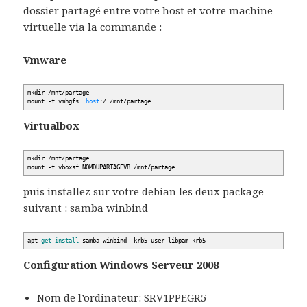
dossier partagé entre votre host et votre machine
virtuelle via la commande :
Vmware
mkdir
/
mnt
/
partage
mount -t vmhgfs .
host
:
/
/
mnt
/
partage
Virtualbox
mkdir
/
mnt
/
partage
mount -t vboxsf NOMDUPARTAGEVB
/
mnt
/
partage
puis installez sur votre debian les deux package
suivant : samba winbind
apt-
get
install
samba winbind krb5-user libpam-krb5
Configuration Windows Serveur 2008
Nom de l’ordinateur: SRV1PPEGR5