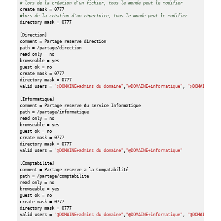
# lors de la création d'un fichier, tous le monde peut le modifier
create mask = 0777
#lors de la création d'un répertoire, tous le monde peut le modifier
directory mask = 0777
[
Direction
]
comment = Partage reserve direction
path =
/
partage
/
direction
read only = no
browseable = yes
guest ok = no
create mask = 0777
directory mask = 0777
valid users =
"@DOMAINE+admins du domaine"
,
"@DOMAINE+informatique"
,
"@DOMAINE+dir
[
Informatique
]
comment = Partage reserve Au service Informatique
path =
/
partage
/
informatique
read only = no
browseable = yes
guest ok = no
create mask = 0777
directory mask = 0777
valid users =
"@DOMAINE+admins du domaine"
,
"@DOMAINE+informatique"
[
Comptabilite
]
comment = Partage reserve a la Compatabilité
path =
/
partage
/
comptabilite
read only = no
browseable = yes
guest ok = no
create mask = 0777
directory mask = 0777
valid users =
"@DOMAINE+admins du domaine"
,
"@DOMAINE+informatique"
,
"@DOMAINE+com