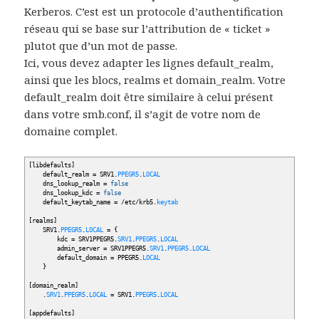
Kerberos. C’est est un protocole d’authentification
réseau qui se base sur l’attribution de « ticket »
plutot que d’un mot de passe.
Ici, vous devez adapter les lignes default_realm,
ainsi que les blocs, realms et domain_realm. Votre
default_realm doit être similaire à celui présent
dans votre smb.conf, il s’agit de votre nom de
domaine complet.
[
libdefaults
]
default_realm = SRV1.
PPEGR5
.
LOCAL
dns_lookup_realm =
false
dns_lookup_kdc =
false
default_keytab_name =
/
etc
/
krb5.
keytab
[
realms
]
SRV1.
PPEGR5
.
LOCAL
=
{
kdc = SRV1PPEGR5.
SRV1
.
PPEGR5
.
LOCAL
admin_server = SRV1PPEGR5.
SRV1
.
PPEGR5
.
LOCAL
default_domain = PPEGR5.
LOCAL
}
[
domain_realm
]
.
SRV1
.
PPEGR5
.
LOCAL
= SRV1.
PPEGR5
.
LOCAL
[
appdefaults
]