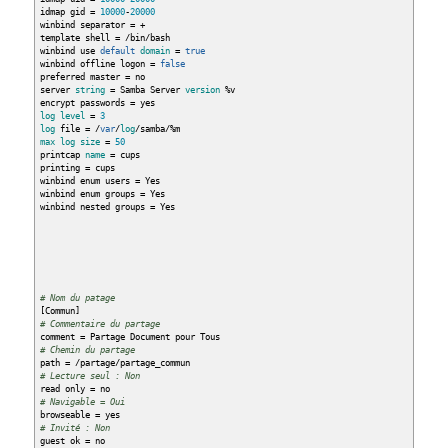
idmap gid =
10000
-
20000
winbind separator = +
template shell =
/
bin
/
bash
winbind use
default
domain
=
true
winbind offline logon =
false
preferred master = no
server
string
= Samba Server
version
%
v
encrypt passwords = yes
log
level
=
3
log
file =
/
var
/
log
/
samba
/%
m
max
log
size
=
50
printcap
name
= cups
printing = cups
winbind enum users = Yes
winbind enum groups = Yes
winbind nested groups = Yes
# Nom du patage
[
Commun
]
# Commentaire du partage
comment = Partage Document pour Tous
# Chemin du partage
path =
/
partage
/
partage_commun
# Lecture seul : Non
read only = no
# Navigable = Oui
browseable = yes
# Invité : Non
guest ok = no