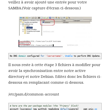
veillez à avoir ajouté une entrée pour votre
SAMBA.(Voir capture d’écran ci-dessous.)
No DNS
domain
configured
for
'(servername)'
.
Unable
to perform DNS Update.
DNS
upd
Il nous reste à cette étape 3 fichiers à modifier pour
avoir la synchronisation entre notre active
directory et notre Debian. Editez donc les fichiers ci-
dessous en remplacant comme ci-dessous.
/etc/pam.d/common-account
# here are the per-package modules (the "Primary" block)
account
[
success=
2
new_authtok_reqd=done
default
=ignore
]
pam_unix.
so