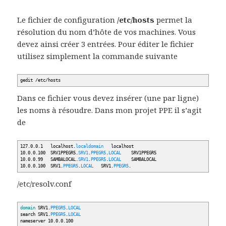
Le fichier de configuration
/etc/hosts
permet la
résolution du nom d’hôte de vos machines. Vous
devez ainsi créer 3 entrées. Pour éditer le fichier
utilisez simplement la commande suivante
gedit
/
etc
/
hosts
Dans ce fichier vous devez insérer (une par ligne)
les noms à résoudre. Dans mon projet PPE il s’agit
de
127.0.0.1 localhost.
localdomain
localhost
10.0.0.100 SRV1PPEGR5.
SRV1
.
PPEGR5
.
LOCAL
SRV1PPEGR5
10.0.0.99 SAMBALOCAL.
SRV1
.
PPEGR5
.
LOCAL
SAMBALOCAL
10.0.0.100 SRV1.
PPEGR5
.
LOCAL
SRV1.
PPEGR5
.
/etc/resolv.conf
domain
SRV1.
PPEGR5
.
LOCAL
search SRV1.
PPEGR5
.
LOCAL
nameserver 10.0.0.100