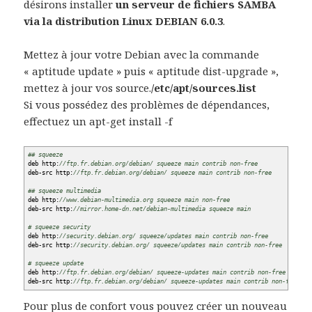
désirons installer
un serveur de fichiers SAMBA
via la distribution Linux DEBIAN 6.0.3
.
Mettez à jour votre Debian avec la commande
« aptitude update » puis « aptitude dist-upgrade »,
mettez à jour vos source.
/etc/apt/sources.list
Si vous possédez des problèmes de dépendances,
effectuez un apt-get install -f
## squeeze
deb http:
//ftp.fr.debian.org/debian/ squeeze main contrib non-free
deb-src http:
//ftp.fr.debian.org/debian/ squeeze main contrib non-free
## squeeze multimedia
deb http:
//www.debian-multimedia.org squeeze main non-free
deb-src http:
//mirror.home-dn.net/debian-multimedia squeeze main
# squeeze security
deb http:
//security.debian.org/ squeeze/updates main contrib non-free
deb-src http:
//security.debian.org/ squeeze/updates main contrib non-free
# squeeze update
deb http:
//ftp.fr.debian.org/debian/ squeeze-updates main contrib non-free
deb-src http:
//ftp.fr.debian.org/debian/ squeeze-updates main contrib non-free
Pour plus de confort vous pouvez créer un nouveau