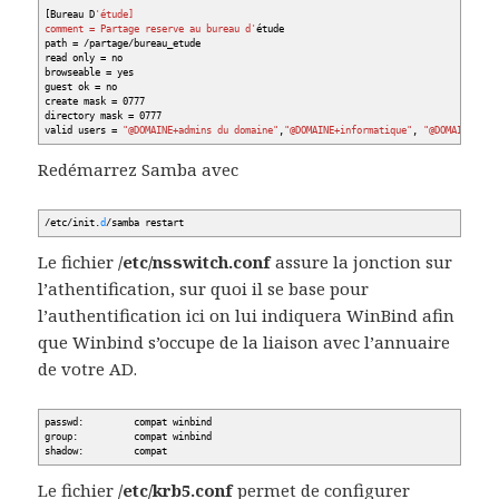
[
Bureau D
'étude]
comment = Partage reserve au bureau d'
étude
path =
/
partage
/
bureau_etude
read only = no
browseable = yes
guest ok = no
create mask = 0777
directory mask = 0777
valid users =
"@DOMAINE+admins du domaine"
,
"@DOMAINE+informatique"
,
"@DOMAINE+Bur
Redémarrez Samba avec
/
etc
/
init.
d
/
samba restart
Le fichier
/etc/nsswitch.conf
assure la jonction sur
l’athentification, sur quoi il se base pour
l’authentification ici on lui indiquera WinBind afin
que Winbind s’occupe de la liaison avec l’annuaire
de votre AD.
passwd: compat winbind
group: compat winbind
shadow: compat
Le fichier
/etc/krb5.conf
permet de configurer