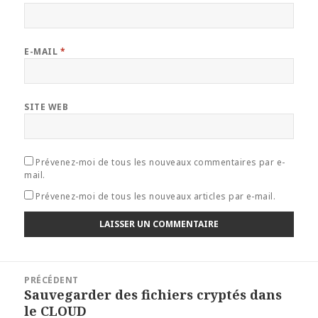
E-MAIL
*
SITE WEB
Prévenez-moi de tous les nouveaux commentaires par e-
mail.
Prévenez-moi de tous les nouveaux articles par e-mail.
Navigation
PRÉCÉDENT
de
Sauvegarder des fichiers cryptés dans
Article
l’article
le CLOUD
précédent :