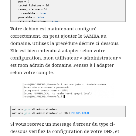
pam =
{
ticket_lifetime = 1d
renew_lifetime = 1d
forwardable =
true
proxiable =
false
retain_after_close =
false
minimum_uid =
0
Votre debian est maintenant configuré
debug =
false
}
correctement, on peut ajouter le SAMBA au
[
logging
]
domaine. Utilisez la précédure décrire ci-dessous.
default
= FILE:
/
var
/
log
/
krb5libs.
log
Elle est bien entendu à adapter selon votre
kdc = FILE:
/
var
/
log
/
kdc.
log
admin_server = FILE:
/
var
/
log
/
kadmin.
log
configuration, mon utilisateur « administrateur »
est mon admin de domaine. Pensez à l’adapter
selon votre compte.
net ads
join
-U administrateur
net ads
join
-U administrateur -S SRV1.
PPEGR5
.
LOCAL
Si vous recevez un message d’erreur du type ci-
dessous vérifiez la configuration de votre DNS, et