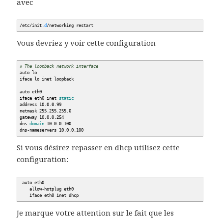
avec
/
etc
/
init.
d
/
networking restart
Vous devriez y voir cette configuration
# The loopback network interface
auto lo
iface lo inet loopback
auto eth0
iface eth0 inet
static
address 10.0.0.99
netmask 255.255.255.0
gateway 10.0.0.254
dns-
domain
10.0.0.100
dns-nameservers 10.0.0.100
Si vous désirez repasser en dhcp utilisez cette
configuration:
auto eth0
allow-hotplug eth0
iface eth0 inet dhcp
Je marque votre attention sur le fait que les