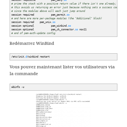
session requisite pam_deny.
so
# prime the stack with a positive return value if there isn't one already;
# this avoids us returning an error just because nothing sets a success code
# since the modules above will each just jump around
session required pam_permit.
so
# and here are more per-package modules (the "Additional" block)
session required pam_unix.
so
session optional pam_winbind.
so
session optional pam_ck_connector.
so
nox11
# end of pam-auth-update config
Redémarrez WinBind
/
etc
/
init.
d
/
winbind restart
Vous pouvez maintenant lister vos utilisateurs via
la commande
wbinfo -u