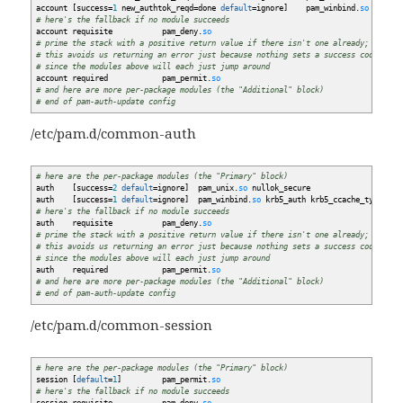
account
[
success=
1
new_authtok_reqd=done
default
=ignore
]
pam_winbind.
so
# here's the fallback if no module succeeds
account requisite pam_deny.
so
# prime the stack with a positive return value if there isn't one already;
# this avoids us returning an error just because nothing sets a success code
# since the modules above will each just jump around
account required pam_permit.
so
# and here are more per-package modules (the "Additional" block)
# end of pam-auth-update config
/etc/pam.d/common-auth
# here are the per-package modules (the "Primary" block)
auth
[
success=
2
default
=ignore
]
pam_unix.
so
nullok_secure
auth
[
success=
1
default
=ignore
]
pam_winbind.
so
krb5_auth krb5_ccache_type=FIL
# here's the fallback if no module succeeds
auth requisite pam_deny.
so
# prime the stack with a positive return value if there isn't one already;
# this avoids us returning an error just because nothing sets a success code
# since the modules above will each just jump around
auth required pam_permit.
so
# and here are more per-package modules (the "Additional" block)
# end of pam-auth-update config
/etc/pam.d/common-session
# here are the per-package modules (the "Primary" block)
session
[
default
=
1
]
pam_permit.
so
# here's the fallback if no module succeeds