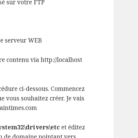
osé sur votre FTP
tre serveur WEB
e contenu via http://localhost
rocédure ci-dessous. Commencez
 vous souhaitez créer. Je vais
aintimes.com
ystem32\drivers\etc
et éditez
om de domaine pointant vers