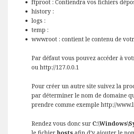
ftproot : Contiendra vos fichiers dép
history :
logs :
temp :
wwwroot : contient le contenu de vo
Par défaut vous pouvez accéder à votr
ou http://127.0.0.1
Pour créer un autre site suivez la p
par déterminer le nom de domaine que
prendre comme exemple http://www.l
Rendez vous donc sur
C:\Windows\S
le fichier
hosts
afin d’y ajouter le n