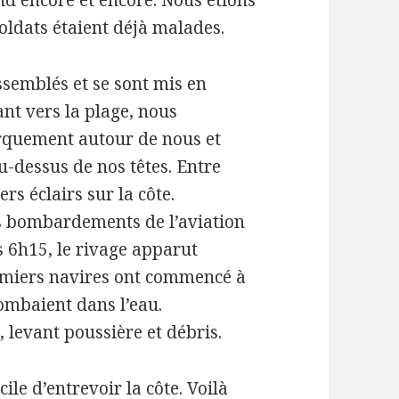
d encore et encore. Nous étions
ldats étaient déjà malades.
ssemblés et se sont mis en
ant vers la plage, nous
arquement autour de nous et
-dessus de nos têtes. Entre
s éclairs sur la côte.
des bombardements de l’aviation
rs 6h15, le rivage apparut
remiers navires ont commencé à
tombaient dans l’eau.
e, levant poussière et débris.
ile d’entrevoir la côte. Voilà