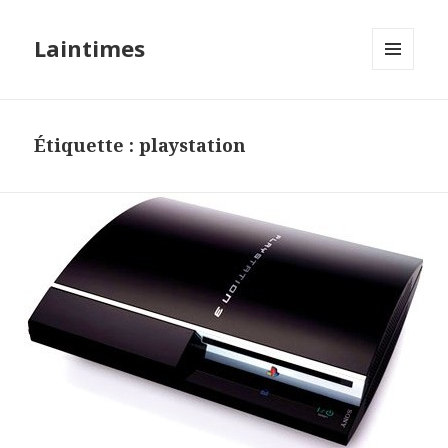
Laintimes
MENU
ET
WIDGETS
Étiquette :
playstation