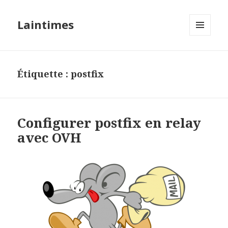
Laintimes
MENU
ET
WIDGETS
Étiquette :
postfix
Configurer postfix en relay
avec OVH