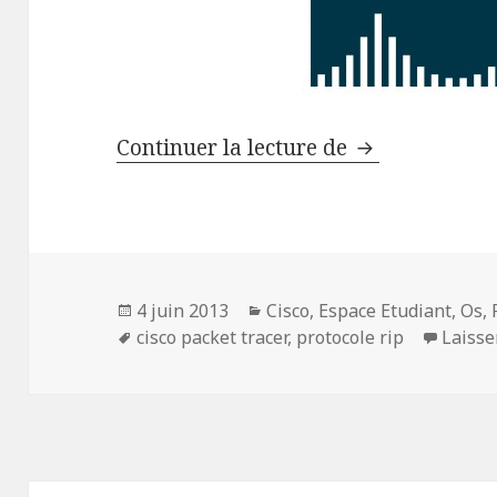
Routage Dynam
Continuer la lecture de
Publié
Catégories
4 juin 2013
Cisco
,
Espace Etudiant
,
Os
,
le
Mots-
cisco packet tracer
,
protocole rip
Laiss
clés