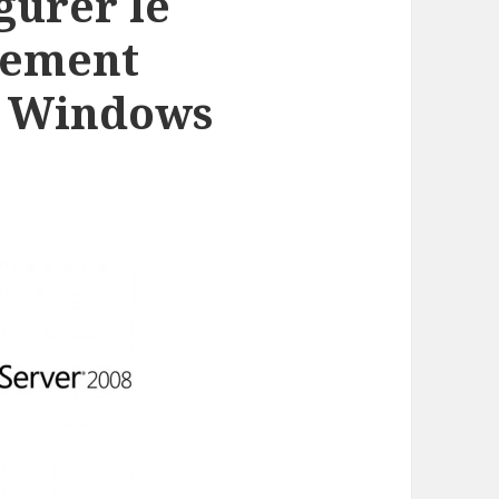
igurer le
iement
r Windows