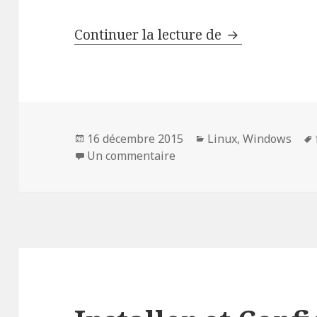
Alternative a
Continuer la lecture de
Publié
Catégories
16 décembre 2015
Linux
,
Windows
le
sur Alternative au BOOT 
Un commentaire