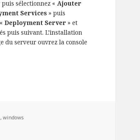
r puis sélectionnez «
Ajouter
yment Services
» puis
 «
Deployment Server
» et
s puis suivant. L’installation
e du serveur ouvrez la console
Configurer le service de déploiement réseaux WD
s
,
windows
onfigurer le service de déploiement réseaux WDS sur Windo