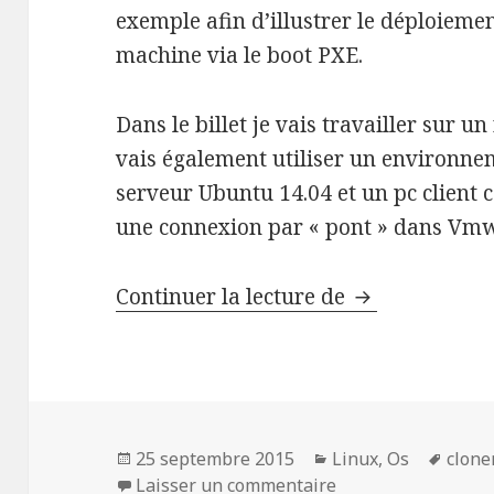
exemple afin d’illustrer le déploiemen
machine via le boot PXE.
Dans le billet je vais travailler sur un
vais également utiliser un environne
serveur Ubuntu 14.04 et un pc client
une connexion par « pont » dans Vmw
Alternative à
Continuer la lecture de
Publié
Catégories
Mots
25 septembre 2015
Linux
,
Os
clone
le
sur Alternative à 
clés
Laisser un commentaire