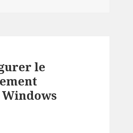
igurer le
iement
r Windows