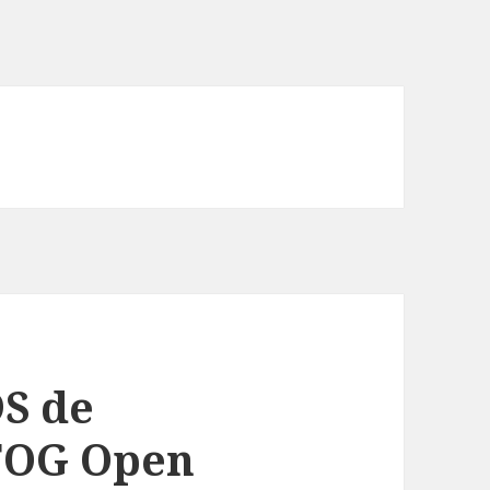
DS de
 FOG Open