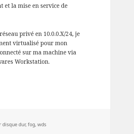
t et la mise en service de
 réseau privé en 10.0.0.X/24, je
ment virtualisé pour mon
 connecté sur ma machine via
ares Workstation.
 WDS de Micrososft avec FOG Open source Comput
-
r disque dur
,
fog
,
wds
WDS de Micrososft avec FOG Open source Computer Cloning 