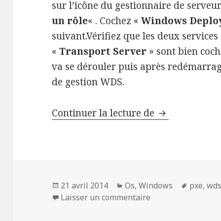
sur l’icône du gestionnaire de serveu
un rôle
« . Cochez «
Windows Deplo
suivant.Vérifiez que les deux services
«
Transport Server
» sont bien coché
va se dérouler puis après redémarrag
de gestion WDS.
Installer et 
Continuer la lecture de
Publié
Catégories
Mots-
21 avril 2014
Os
,
Windows
pxe
,
wd
le
sur Installer et C
clés
Laisser un commentaire