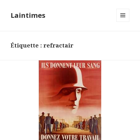
Laintimes
MENU
ET
WIDGETS
Étiquette :
refractair