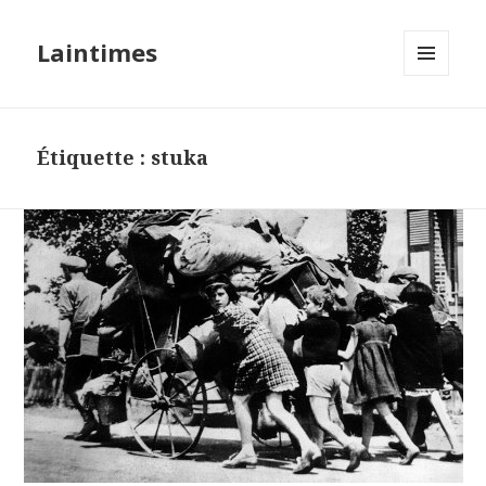
Laintimes
MENU
ET
WIDGETS
Étiquette :
stuka