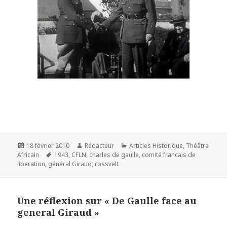
Publié
Auteur
Catégories
18 février 2010
Rédacteur
Articles Historique
,
Théâtre
le
Mots-
Africain
1943
,
CFLN
,
charles de gaulle
,
comité francais de
clés
liberation
,
général Giraud
,
rossvelt
Une réflexion sur « De Gaulle face au
general Giraud »