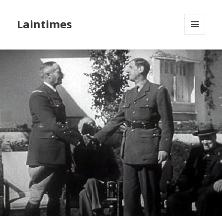
Laintimes
MENU
ET
WIDGETS