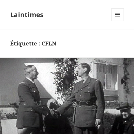
Laintimes
MENU
ET
WIDGETS
Étiquette :
CFLN