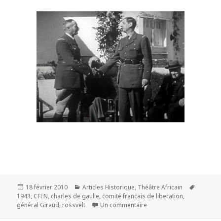
Publié
Catégories
Mots-
18 février 2010
Articles Historique
,
Théâtre Africain
le
clés
1943
,
CFLN
,
charles de gaulle
,
comité francais de liberation
,
sur De Gaulle face au gen
général Giraud
,
rossvelt
Un commentaire