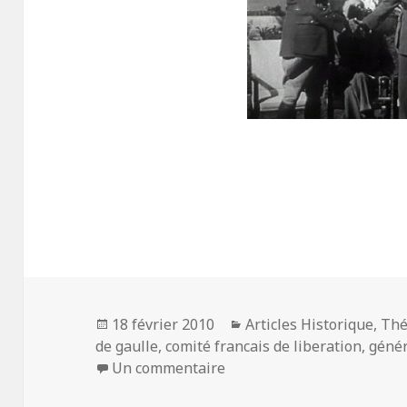
Publié
Catégories
18 février 2010
Articles Historique
,
Thé
le
de gaulle
,
comité francais de liberation
,
génér
sur De Gaulle face au gen
Un commentaire