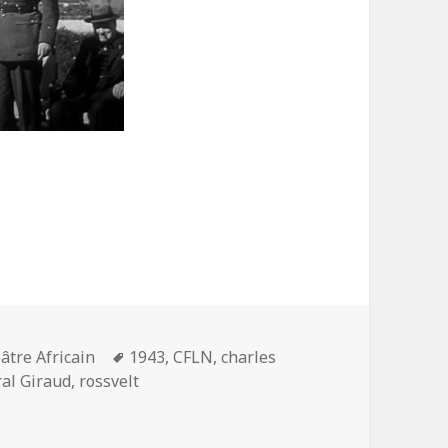
Mots-
âtre Africain
1943
,
CFLN
,
charles
clés
al Giraud
,
rossvelt
eral Giraud