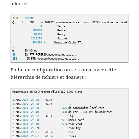
addr.txt
$TTL
604800
@
IN SOA ns.GROSPC.mondomaine.local. root.GROSPC.mondomaine.local.
(
4
; Serial
604800
; Refresh
86400
; Retry
2419200
; Expire
604800
)
; Negative Cache TTL
;
@
IN NS ns.
38
IN PTR PCPERSO.mondomaine.local.;
252
IN PTR vcenter0.mondomaine.local.;
En fin de configuration on se trouve avec cette
hiérarchie de fichiers et dossiers :
Répertoire de C:\Program Files\ISC BIND
9
\etc
21
/
02
/
2020
22
:
38
<
DIR
>
.
21
/
02
/
2020
22
:
38
<
DIR
>
..
21
/
02
/
2020
22
:
28
395
db.mondomaine.local.txt
21
/
02
/
2020
22
:
40
388
db.rev.1.168.192.in-addr.txt
21
/
02
/
2020
22
:
22
<
DIR
>
log
21
/
02
/
2020
22
:
38
537
named.conf
21
/
02
/
2020
22
:
10
503
rndc.conf
21
/
02
/
2020
22
:09
81
rndc.key
21
/
02
/
2020
22
:
21
<
DIR
>
run
21
/
02
/
2020
22
:
21
<
DIR
>
zones