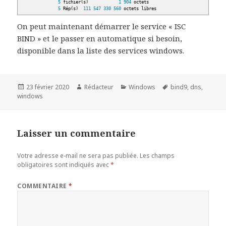
5
fichier
(
s
)
1
904
octets
5
Rép
(
s
)
111
547
330
560
octets libres
On peut maintenant démarrer le service « ISC
BIND » et le passer en automatique si besoin,
disponible dans la liste des services windows.
Publié
Auteur
Catégories
Mots-
23 février 2020
Rédacteur
Windows
bind9
,
dns
,
le
clés
windows
Laisser un commentaire
Votre adresse e-mail ne sera pas publiée.
Les champs
obligatoires sont indiqués avec
*
COMMENTAIRE
*