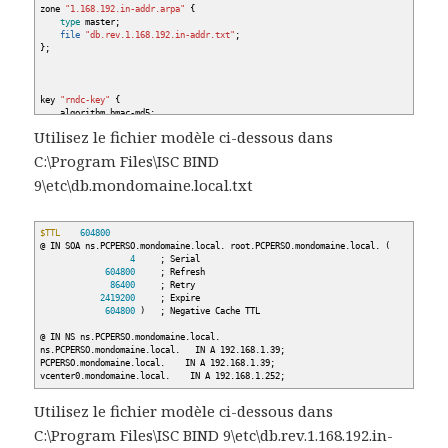
zone
"1.168.192.in-addr.arpa"
{
type
master;
file
"db.rev.1.168.192.in-addr.txt"
;
}
;
key
"rndc-key"
{
algorithm hmac-md5;
secret
"J49FLBRtbTXWvgepyF9RXQ=="
;
Utilisez le fichier modèle ci-dessous dans
}
;
C:\Program Files\ISC BIND
controls
{
inet 127.0.0.1 port
953
9\etc\db.mondomaine.local.txt
allow
{
127.0.0.1;
}
keys
{
"rndc-key"
;
}
;
}
;
$TTL
604800
@
IN SOA ns.PCPERSO.mondomaine.local. root.PCPERSO.mondomaine.local.
(
4
; Serial
604800
; Refresh
86400
; Retry
2419200
; Expire
604800
)
; Negative Cache TTL
@
IN NS ns.PCPERSO.mondomaine.local.
ns.PCPERSO.mondomaine.local. IN A 192.168.1.39;
PCPERSO.mondomaine.local. IN A 192.168.1.39;
vcenter0.mondomaine.local. IN A 192.168.1.252;
Utilisez le fichier modèle ci-dessous dans
C:\Program Files\ISC BIND 9\etc\db.rev.1.168.192.in-