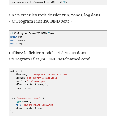
rndc-confgen
>
C:\Program Files\ISC BIND
9
\etc
On va créer les trois dossier run, zones, log dans
« C:\Program Files\ISC BIND 9\etc »
cd
C:\Program Files\ISC BIND
9
\etc
mkdir
run
mkdir
zones
mkdir
log
Utilisez le fichier modèle ci-dessous dans
C:\Program Files\ISC BIND 9\etc\named.conf
options
{
directory
"C:\Program Files\ISC BIND 9\etc"
;
version
"not currently available"
;
pid-file
"run
\n
amed.pid"
;
allow-transfer
{
none;
}
;
recursion no;
}
;
zone
"mondomaine.local"
IN
{
type
master;
file
"db.mondomaine.local.txt"
;
allow-transfer
{
none;
}
;
}
;