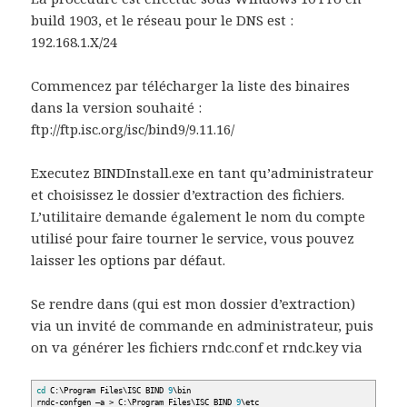
build 1903, et le réseau pour le DNS est :
192.168.1.X/24
Commencez par télécharger la liste des binaires
dans la version souhaité :
ftp://ftp.isc.org/isc/bind9/9.11.16/
Executez BINDInstall.exe en tant qu’administrateur
et choisissez le dossier d’extraction des fichiers.
L’utilitaire demande également le nom du compte
utilisé pour faire tourner le service, vous pouvez
laisser les options par défaut.
Se rendre dans (qui est mon dossier d’extraction)
via un invité de commande en administrateur, puis
on va générer les fichiers rndc.conf et rndc.key via
cd
C:\Program Files\ISC BIND
9
\bin
rndc-confgen –a
>
C:\Program Files\ISC BIND
9
\etc