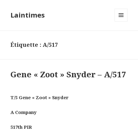
Laintimes
MENU
ET
WIDGETS
Étiquette :
A/517
Gene « Zoot » Snyder – A/517
T/5 Gene « Zoot » Snyder
A Company
517th PIR