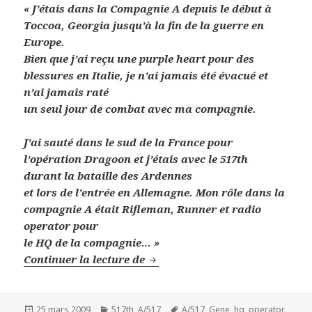
« J’étais dans la Compagnie A depuis le début à
Toccoa, Georgia jusqu’à la fin de la guerre en
Europe.
Bien que j’ai reçu une purple heart pour des
blessures en Italie, je n’ai jamais été évacué et
n’ai jamais raté
un seul jour de combat avec ma compagnie.
J’ai sauté dans le sud de la France pour
l’opération Dragoon et j’étais avec le 517th
durant la bataille des Ardennes
et lors de l’entrée en Allemagne. Mon rôle dans la
compagnie A était Rifleman, Runner et radio
operator pour
le HQ de la compagnie… »
Gene « Zoot » Snyder – A/517
Continuer la lecture de
Publié
Catégories
Mots-
25 mars 2009
517th
,
A/517
A/517
,
Gene
,
hq
,
operator
,